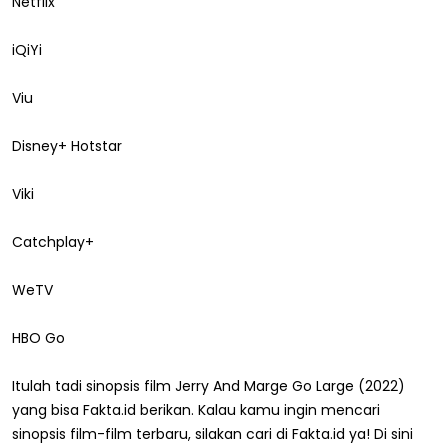
Netflix
iQiYi
Viu
Disney+ Hotstar
Viki
Catchplay+
WeTV
HBO Go
Itulah tadi sinopsis film Jerry And Marge Go Large (2022)
yang bisa Fakta.id berikan. Kalau kamu ingin mencari
sinopsis film-film terbaru, silakan cari di Fakta.id ya! Di sini