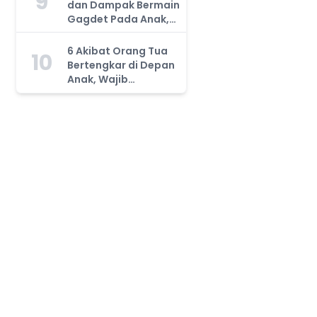
9
dan Dampak Bermain
Gagdet Pada Anak,
Orang Tua Wajib
Tahu!
6 Akibat Orang Tua
10
Bertengkar di Depan
Anak, Wajib
Waspada!