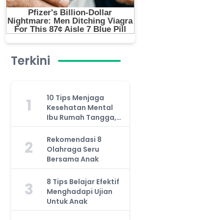
Terkini
10 Tips Menjaga
1
Kesehatan Mental
Ibu Rumah Tangga,
Jangan Anggap
Remeh!
Rekomendasi 8
2
Olahraga Seru
Bersama Anak
8 Tips Belajar Efektif
3
Menghadapi Ujian
Untuk Anak