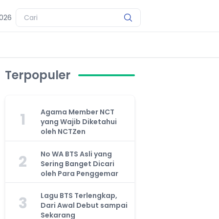
2026
Terpopuler
Agama Member NCT
1
yang Wajib Diketahui
oleh NCTZen
No WA BTS Asli yang
2
Sering Banget Dicari
oleh Para Penggemar
Lagu BTS Terlengkap,
3
Dari Awal Debut sampai
Sekarang