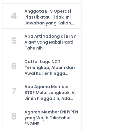
Anggota BTS Operasi
4
Plastik atau Tidak, Ini
Jawaban yang Kalian
Cari
Apa Arti Yadong di BTS?
5
ARMY yang Nakal Pasti
Tahu nih
Daftar Lagu NCT
6
Terlengkap, Album dari
Awal Karier hingga
Sekarang
Apa Agama Member
7
BTS? Mulai Jungkook, V,
Jimin hingga Jin, Ada
yang Atheis
Agama Member ENHYPEN
8
yang Wajib Diketahui
ENGINE