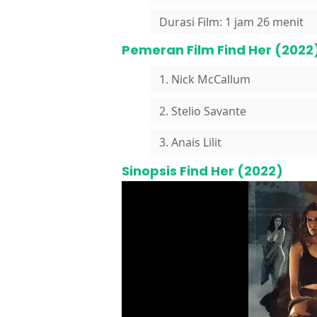
Durasi Film: 1 jam 26 menit
Pemeran Film Find Her (2022
1. Nick McCallum
2. Stelio Savante
3. Anais Lilit
Sinopsis Find Her (2022)