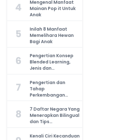
Mengenal Manfaat
4
Mainan Pop it Untuk
Anak
Inilah 8 Manfaat
5
Memelihara Hewan
Bagi Anak
Pengertian Konsep
6
Blended Learning,
Jenis dan
Manfaatnya, Anda
Harus Tahu!
Pengertian dan
7
Tahap
Perkembangan
Kemampuan Kognitif
Anak, Bunda Wajib
7 Daftar Negara Yang
8
Tahu!
Menerapkan Bilingual
dan Tips
Mengajarkan Pada
Anak
Kenali Ciri Kecanduan