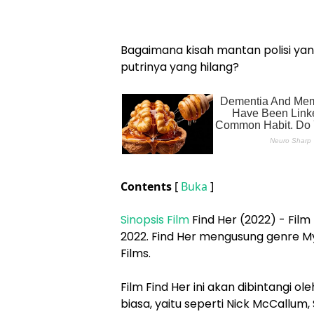
Bagaimana kisah mantan polisi y
putrinya yang hilang?
Contents
[
Buka
]
Sinopsis Film
Find Her (2022) - Film 
2022. Find Her mengusung genre Mys
Films.
Film Find Her ini akan dibintangi o
biasa, yaitu seperti Nick McCallum, S