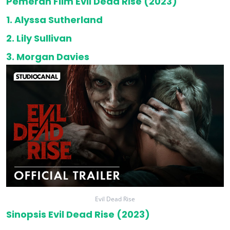
Pemeran Film Evil Dead Rise (2023)
1. Alyssa Sutherland
2. Lily Sullivan
3. Morgan Davies
Evil Dead Rise
Sinopsis Evil Dead Rise (2023)