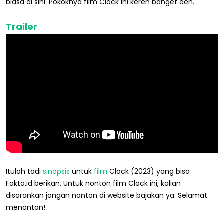
biasa di sini. Pokoknya film Clock ini keren banget deh.
Trailer
Itulah tadi
sinopsis
untuk
film
Clock (2023) yang bisa
Fakta.id berikan. Untuk nonton film Clock ini, kalian
disarankan jangan nonton di website bajakan ya. Selamat
menonton!