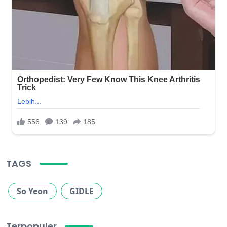
TAGS
So Yeon
GIDLE
Terpopuler