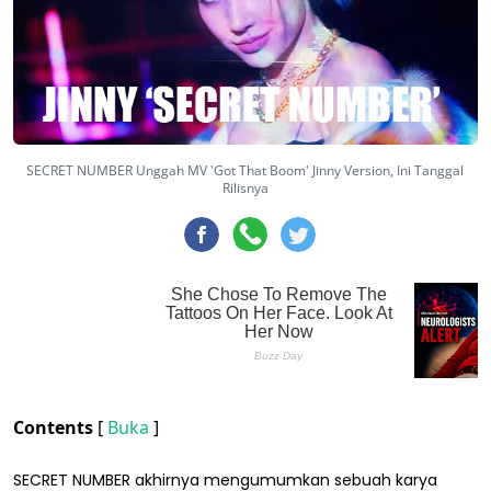
SECRET NUMBER Unggah MV 'Got That Boom' Jinny Version, Ini Tanggal
Rilisnya
Contents
[
Buka
]
SECRET NUMBER akhirnya mengumumkan sebuah karya