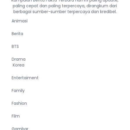
Kumpulan Berita Fakta Terbaru Hari ini paling update,
paling cepat dan paling terpercaya, dirangkum dari
berbagai sumber-sumber terpercaya dan kredibel.
Animasi
Berita
BTS
Drama
Korea
Entertaiment
Family
Fashion
Film
Gambar