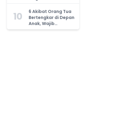
Orang Tua Wajib
Tahu!
6 Akibat Orang Tua
10
Bertengkar di Depan
Anak, Wajib
Waspada!