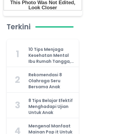
Terkini
10 Tips Menjaga
1
Kesehatan Mental
Ibu Rumah Tangga,
Jangan Anggap
Remeh!
Rekomendasi 8
2
Olahraga Seru
Bersama Anak
8 Tips Belajar Efektif
3
Menghadapi Ujian
Untuk Anak
Mengenal Manfaat
4
Mainan Pop it Untuk