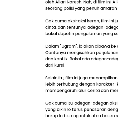
oleh Allari Naresh. Nah, di film ini,
seorang polisi yang penuh amarah 
Gak cuma aksi-aksi keren, film ini
cinta, dan tentunya, adegan-adegan
bakal dapetin pengalaman yang s
Dalam "Ugram", lo akan dibawa ke 
Ceritanya mengisahkan perjalanan
dan konflik. Bakal ada adegan-ade
dari kursi.
Selain itu, film ini juga menampilka
lebih terhubung dengan karakter-k
mempengaruhi alur cerita dan mena
Gak cuma itu, adegan-adegan aksi d
yang bikin lo terus penasaran denga
harap lo bisa ngantuk atau bosen s