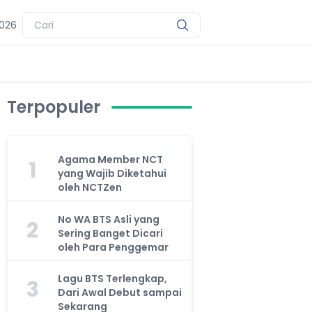
2026
Terpopuler
Agama Member NCT
1
yang Wajib Diketahui
oleh NCTZen
No WA BTS Asli yang
2
Sering Banget Dicari
oleh Para Penggemar
Lagu BTS Terlengkap,
3
Dari Awal Debut sampai
Sekarang