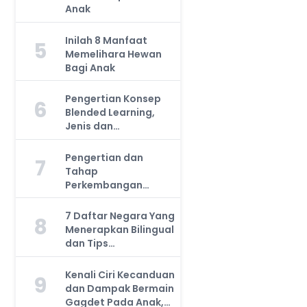
Anak
Inilah 8 Manfaat
5
Memelihara Hewan
Bagi Anak
Pengertian Konsep
6
Blended Learning,
Jenis dan
Manfaatnya, Anda
Harus Tahu!
Pengertian dan
7
Tahap
Perkembangan
Kemampuan Kognitif
Anak, Bunda Wajib
7 Daftar Negara Yang
8
Tahu!
Menerapkan Bilingual
dan Tips
Mengajarkan Pada
Anak
Kenali Ciri Kecanduan
9
dan Dampak Bermain
Gagdet Pada Anak,