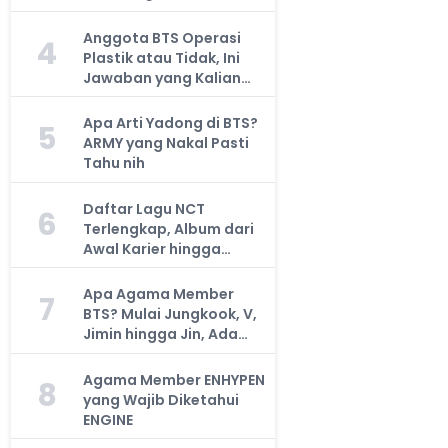
Anggota BTS Operasi
4
Plastik atau Tidak, Ini
Jawaban yang Kalian
Cari
Apa Arti Yadong di BTS?
5
ARMY yang Nakal Pasti
Tahu nih
Daftar Lagu NCT
6
Terlengkap, Album dari
Awal Karier hingga
Sekarang
Apa Agama Member
7
BTS? Mulai Jungkook, V,
Jimin hingga Jin, Ada
yang Atheis
Agama Member ENHYPEN
8
yang Wajib Diketahui
ENGINE