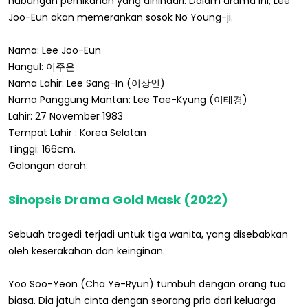
hubungan pernikahan yang dihindari. Dalam drama ini, Lee
Joo-Eun akan memerankan sosok No Young-ji.
Nama: Lee Joo-Eun
Hangul: 이주은
Nama Lahir: Lee Sang-In (이상인)
Nama Panggung Mantan: Lee Tae-Kyung (이태경)
Lahir: 27 November 1983
Tempat Lahir : Korea Selatan
Tinggi: 166cm.
Golongan darah:
Sinopsis Drama Gold Mask (2022)
Sebuah tragedi terjadi untuk tiga wanita, yang disebabkan
oleh keserakahan dan keinginan.
Yoo Soo-Yeon (Cha Ye-Ryun) tumbuh dengan orang tua
biasa. Dia jatuh cinta dengan seorang pria dari keluarga