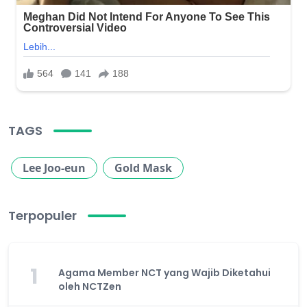
TAGS
Lee Joo-eun
Gold Mask
Terpopuler
1
Agama Member NCT yang Wajib Diketahui
oleh NCTZen