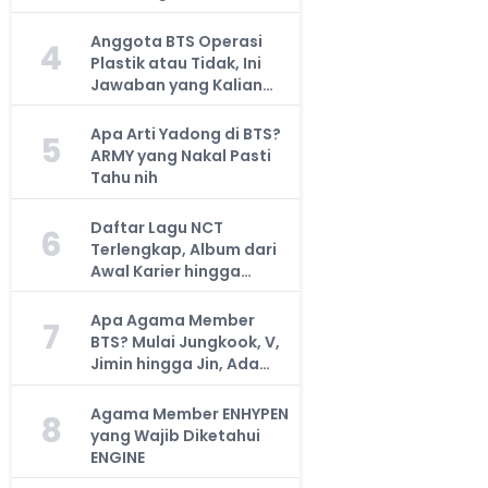
Anggota BTS Operasi
4
Plastik atau Tidak, Ini
Jawaban yang Kalian
Cari
Apa Arti Yadong di BTS?
5
ARMY yang Nakal Pasti
Tahu nih
Daftar Lagu NCT
6
Terlengkap, Album dari
Awal Karier hingga
Sekarang
Apa Agama Member
7
BTS? Mulai Jungkook, V,
Jimin hingga Jin, Ada
yang Atheis
Agama Member ENHYPEN
8
yang Wajib Diketahui
ENGINE