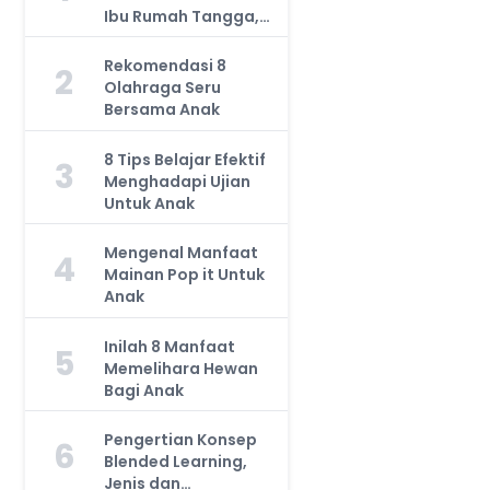
Ibu Rumah Tangga,
Jangan Anggap
Remeh!
Rekomendasi 8
2
Olahraga Seru
Bersama Anak
8 Tips Belajar Efektif
3
Menghadapi Ujian
Untuk Anak
Mengenal Manfaat
4
Mainan Pop it Untuk
Anak
Inilah 8 Manfaat
5
Memelihara Hewan
Bagi Anak
Pengertian Konsep
6
Blended Learning,
Jenis dan