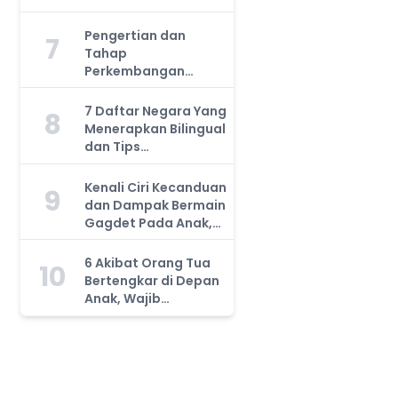
Manfaatnya, Anda
Harus Tahu!
Pengertian dan
7
Tahap
Perkembangan
Kemampuan Kognitif
Anak, Bunda Wajib
7 Daftar Negara Yang
8
Tahu!
Menerapkan Bilingual
dan Tips
Mengajarkan Pada
Anak
Kenali Ciri Kecanduan
9
dan Dampak Bermain
Gagdet Pada Anak,
Orang Tua Wajib
Tahu!
6 Akibat Orang Tua
10
Bertengkar di Depan
Anak, Wajib
Waspada!