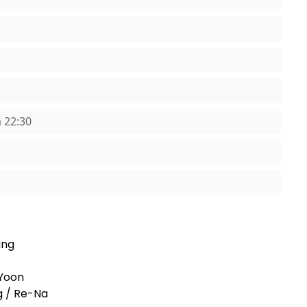
 22:30
ung
 Yoon
g / Re-Na