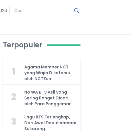
2026
Terpopuler
Agama Member NCT
1
yang Wajib Diketahui
oleh NCTZen
No WA BTS Asli yang
2
Sering Banget Dicari
oleh Para Penggemar
Lagu BTS Terlengkap,
3
Dari Awal Debut sampai
Sekarang