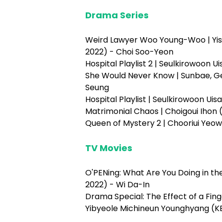
Drama Series
Weird Lawyer Woo Young-Woo | Yi
2022) - Choi Soo-Yeon
Hospital Playlist 2 | Seulkirowoon 
She Would Never Know | Sunbae, Ge
Seung
Hospital Playlist | Seulkirowoon U
Matrimonial Chaos | Choigoui Ihon 
Queen of Mystery 2 | Chooriui Yeo
TV Movies
O'PENing: What Are You Doing in th
2022) - Wi Da-In
Drama Special: The Effect of a Fi
Yibyeole Michineun Younghyang (KB