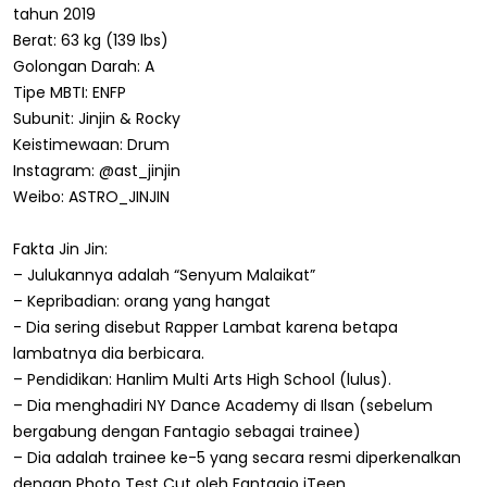
tahun 2019
Berat: 63 kg (139 lbs)
Golongan Darah: A
Tipe MBTI: ENFP
Subunit: Jinjin & Rocky
Keistimewaan: Drum
Instagram: @ast_jinjin
Weibo: ASTRO_JINJIN
Fakta Jin Jin:
– Julukannya adalah “Senyum Malaikat”
– Kepribadian: orang yang hangat
- Dia sering disebut Rapper Lambat karena betapa
lambatnya dia berbicara.
– Pendidikan: Hanlim Multi Arts High School (lulus).
– Dia menghadiri NY Dance Academy di Ilsan (sebelum
bergabung dengan Fantagio sebagai trainee)
– Dia adalah trainee ke-5 yang secara resmi diperkenalkan
dengan Photo Test Cut oleh Fantagio iTeen.