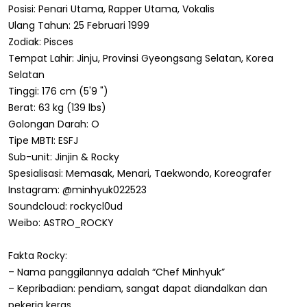
Posisi: Penari Utama, Rapper Utama, Vokalis
Ulang Tahun: 25 Februari 1999
Zodiak: Pisces
Tempat Lahir: Jinju, Provinsi Gyeongsang Selatan, Korea
Selatan
Tinggi: 176 cm (5'9 ")
Berat: 63 kg (139 lbs)
Golongan Darah: O
Tipe MBTI: ESFJ
Sub-unit: Jinjin & Rocky
Spesialisasi: Memasak, Menari, Taekwondo, Koreografer
Instagram: @minhyuk022523
Soundcloud: rockycl0ud
Weibo: ASTRO_ROCKY
Fakta Rocky:
– Nama panggilannya adalah “Chef Minhyuk”
– Kepribadian: pendiam, sangat dapat diandalkan dan
pekerja keras