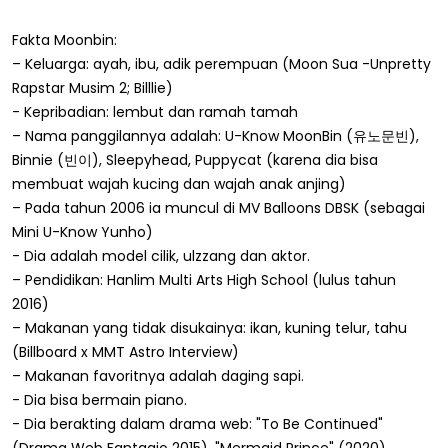
Fakta Moonbin:
– Keluarga: ayah, ibu, adik perempuan (Moon Sua -Unpretty
Rapstar Musim 2; Billlie)
- Kepribadian: lembut dan ramah tamah
– Nama panggilannya adalah: U-Know MoonBin (유노문빈),
Binnie (빈이), Sleepyhead, Puppycat (karena dia bisa
membuat wajah kucing dan wajah anak anjing)
– Pada tahun 2006 ia muncul di MV Balloons DBSK (sebagai
Mini U-Know Yunho)
- Dia adalah model cilik, ulzzang dan aktor.
– Pendidikan: Hanlim Multi Arts High School (lulus tahun
2016)
– Makanan yang tidak disukainya: ikan, kuning telur, tahu
(Billboard x MMT Astro Interview)
– Makanan favoritnya adalah daging sapi.
- Dia bisa bermain piano.
- Dia berakting dalam drama web: "To Be Continued"
(Drama Web Fantagio 2015), "Mermaid Prince" (2020).