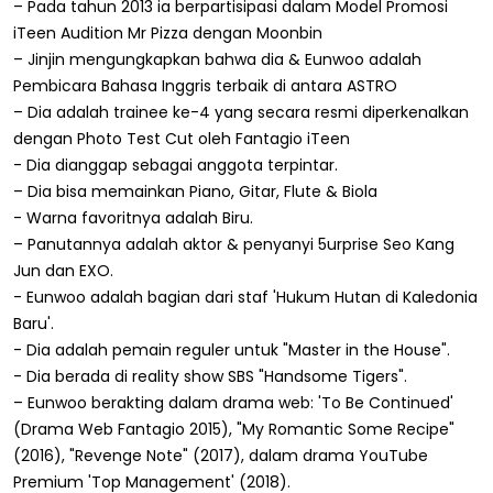
– Pada tahun 2013 ia berpartisipasi dalam Model Promosi
iTeen Audition Mr Pizza dengan Moonbin
– Jinjin mengungkapkan bahwa dia & Eunwoo adalah
Pembicara Bahasa Inggris terbaik di antara ASTRO
– Dia adalah trainee ke-4 yang secara resmi diperkenalkan
dengan Photo Test Cut oleh Fantagio iTeen
- Dia dianggap sebagai anggota terpintar.
– Dia bisa memainkan Piano, Gitar, Flute & Biola
- Warna favoritnya adalah Biru.
– Panutannya adalah aktor & penyanyi 5urprise Seo Kang
Jun dan EXO.
- Eunwoo adalah bagian dari staf 'Hukum Hutan di Kaledonia
Baru'.
- Dia adalah pemain reguler untuk "Master in the House".
- Dia berada di reality show SBS "Handsome Tigers".
– Eunwoo berakting dalam drama web: 'To Be Continued'
(Drama Web Fantagio 2015), "My Romantic Some Recipe"
(2016), "Revenge Note" (2017), dalam drama YouTube
Premium 'Top Management' (2018).