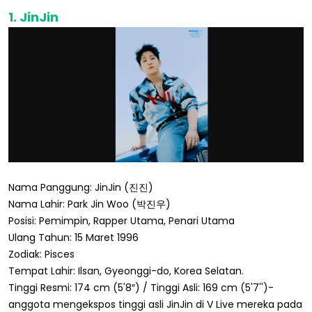
1. JinJin
Nama Panggung: JinJin (진진)
Nama Lahir: Park Jin Woo (박진우)
Posisi: Pemimpin, Rapper Utama, Penari Utama
Ulang Tahun: 15 Maret 1996
Zodiak: Pisces
Tempat Lahir: Ilsan, Gyeonggi-do, Korea Selatan.
Tinggi Resmi: 174 cm (5'8″) / Tinggi Asli: 169 cm (5'7'')-
anggota mengekspos tinggi asli JinJin di V Live mereka pada