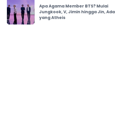
Apa Agama Member BTS? Mulai
Jungkook, V, Jimin hingga Jin, Ada
yang Atheis
DKI Jakarta, Indonesia
Kumpulan Berita Fakta Terbaru Hari ini paling update,
paling cepat dan paling terpercaya, dirangkum dari
berbagai sumber-sumber terpercaya dan kredibel.
Animasi
Berita
BTS