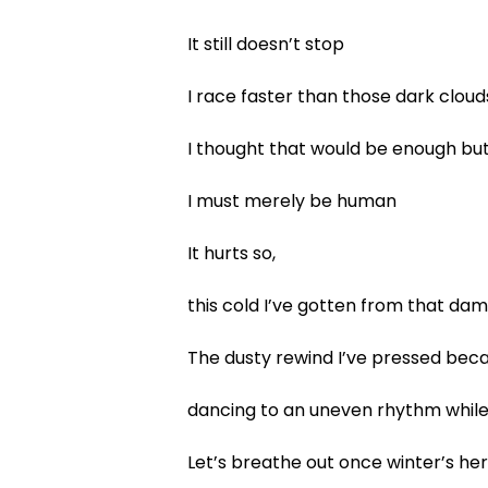
It still doesn’t stop
I race faster than those dark cloud
I thought that would be enough bu
I must merely be human
It hurts so,
this cold I’ve gotten from that dam
The dusty rewind I’ve pressed becau
dancing to an uneven rhythm while
Let’s breathe out once winter’s her