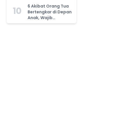
Tahu!
6 Akibat Orang Tua
10
Bertengkar di Depan
Anak, Wajib
Waspada!