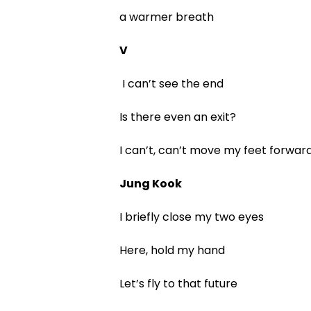
a warmer breath
V
I can’t see the end
Is there even an exit?
I can’t, can’t move my feet forward
Jung Kook
I briefly close my two eyes
Here, hold my hand
Let’s fly to that future