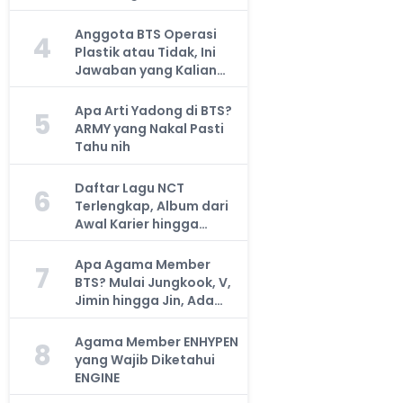
Anggota BTS Operasi
4
Plastik atau Tidak, Ini
Jawaban yang Kalian
Cari
Apa Arti Yadong di BTS?
5
ARMY yang Nakal Pasti
Tahu nih
Daftar Lagu NCT
6
Terlengkap, Album dari
Awal Karier hingga
Sekarang
Apa Agama Member
7
BTS? Mulai Jungkook, V,
Jimin hingga Jin, Ada
yang Atheis
Agama Member ENHYPEN
8
yang Wajib Diketahui
ENGINE