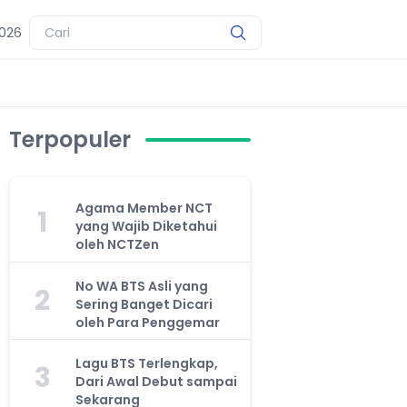
2026
Terpopuler
Agama Member NCT
1
yang Wajib Diketahui
oleh NCTZen
No WA BTS Asli yang
2
Sering Banget Dicari
oleh Para Penggemar
Lagu BTS Terlengkap,
3
Dari Awal Debut sampai
Sekarang