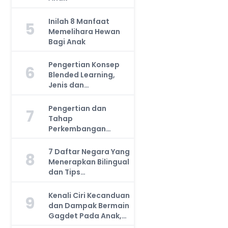
Inilah 8 Manfaat
5
Memelihara Hewan
Bagi Anak
Pengertian Konsep
6
Blended Learning,
Jenis dan
Manfaatnya, Anda
Harus Tahu!
Pengertian dan
7
Tahap
Perkembangan
Kemampuan Kognitif
Anak, Bunda Wajib
7 Daftar Negara Yang
8
Tahu!
Menerapkan Bilingual
dan Tips
Mengajarkan Pada
Anak
Kenali Ciri Kecanduan
9
dan Dampak Bermain
Gagdet Pada Anak,
Orang Tua Wajib