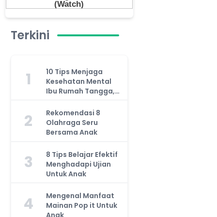
Terkini
10 Tips Menjaga
1
Kesehatan Mental
Ibu Rumah Tangga,
Jangan Anggap
Remeh!
Rekomendasi 8
2
Olahraga Seru
Bersama Anak
8 Tips Belajar Efektif
3
Menghadapi Ujian
Untuk Anak
Mengenal Manfaat
4
Mainan Pop it Untuk
Anak