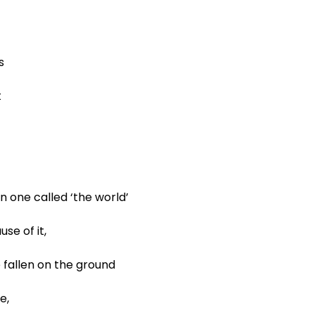
s
t
n one called ‘the world’
se of it,
 fallen on the ground
e,