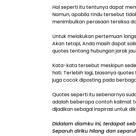
Hal seperti itu tentunya dapat m
Namun, apabila rindu tersebut tid
menimbulkan perasaan tersiksa dan
Untuk melakukan pertemuan langsu
Akan tetapi, Anda masih dapat sa
quotes tentang hubungan jarak jau
Kata-kata tersebut meskipun seder
hati. Terlebih lagi, biasanya quot
juga cocok diposting pada berbagai
Quotes seperti itu sebenarnya sud
adalah beberapa contoh kalimat t
dijadikan sebagai inspirasi untuk d
Didalam diamku ini, terdapat seb
Separuh diriku hilang dan separ