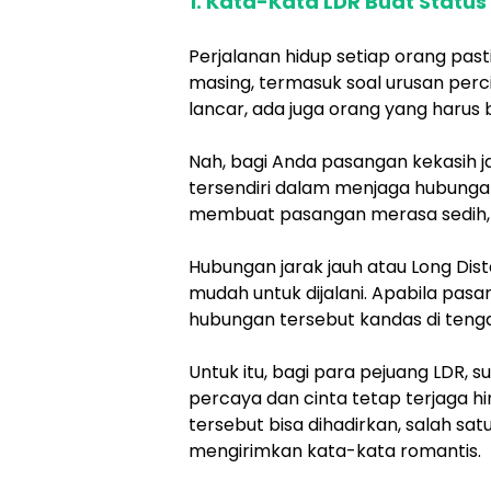
1. Kata-Kata LDR Buat Statu
Perjalanan hidup setiap orang pas
masing, termasuk soal urusan per
lancar, ada juga orang yang harus
Nah, bagi Anda pasangan kekasih j
tersendiri dalam menjaga hubungan 
membuat pasangan merasa sedih, g
Hubungan jarak jauh atau Long Dis
mudah untuk dijalani. Apabila pasa
hubungan tersebut kandas di tenga
Untuk itu, bagi para pejuang LDR,
percaya dan cinta tetap terjaga 
tersebut bisa dihadirkan, salah sa
mengirimkan kata-kata romantis.