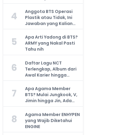
Anggota BTS Operasi
4
Plastik atau Tidak, Ini
Jawaban yang Kalian
Cari
Apa Arti Yadong di BTS?
5
ARMY yang Nakal Pasti
Tahu nih
Daftar Lagu NCT
6
Terlengkap, Album dari
Awal Karier hingga
Sekarang
Apa Agama Member
7
BTS? Mulai Jungkook, V,
Jimin hingga Jin, Ada
yang Atheis
Agama Member ENHYPEN
8
yang Wajib Diketahui
ENGINE