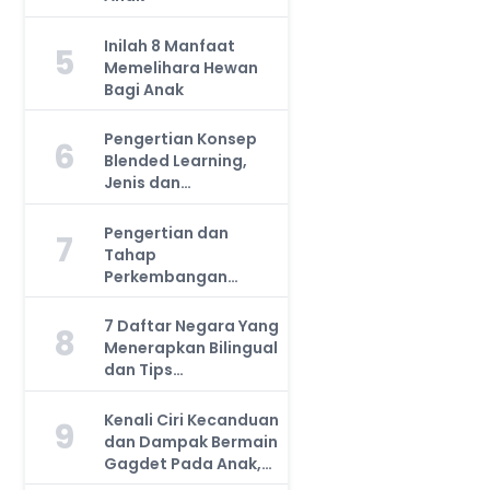
Inilah 8 Manfaat
5
Memelihara Hewan
Bagi Anak
Pengertian Konsep
6
Blended Learning,
Jenis dan
Manfaatnya, Anda
Harus Tahu!
Pengertian dan
7
Tahap
Perkembangan
Kemampuan Kognitif
Anak, Bunda Wajib
7 Daftar Negara Yang
8
Tahu!
Menerapkan Bilingual
dan Tips
Mengajarkan Pada
Anak
Kenali Ciri Kecanduan
9
dan Dampak Bermain
Gagdet Pada Anak,
Orang Tua Wajib