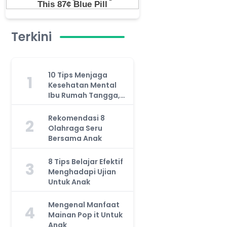
Terkini
10 Tips Menjaga
1
Kesehatan Mental
Ibu Rumah Tangga,
Jangan Anggap
Remeh!
Rekomendasi 8
2
Olahraga Seru
Bersama Anak
8 Tips Belajar Efektif
3
Menghadapi Ujian
Untuk Anak
Mengenal Manfaat
4
Mainan Pop it Untuk
Anak