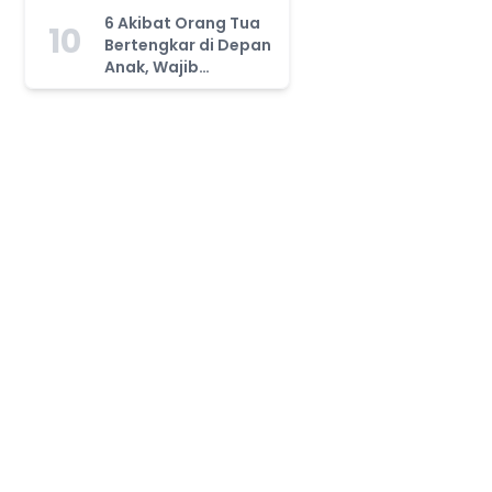
Tahu!
6 Akibat Orang Tua
10
Bertengkar di Depan
Anak, Wajib
Waspada!