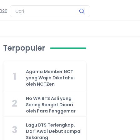
2026
Terpopuler
Agama Member NCT
1
yang Wajib Diketahui
oleh NCTZen
No WA BTS Asli yang
2
Sering Banget Dicari
oleh Para Penggemar
Lagu BTS Terlengkap,
3
Dari Awal Debut sampai
Sekarang