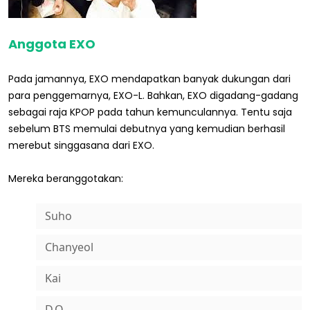
Anggota EXO
Pada jamannya, EXO mendapatkan banyak dukungan dari
para penggemarnya, EXO-L. Bahkan, EXO digadang-gadang
sebagai raja KPOP pada tahun kemunculannya. Tentu saja
sebelum BTS memulai debutnya yang kemudian berhasil
merebut singgasana dari EXO.
Mereka beranggotakan:
Suho
Chanyeol
Kai
D.O