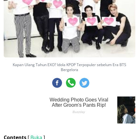
Kapan Ulang Tahun EXO? Idola KPOP Terpopuler sebelum Era BTS
Bergelora
Contents
[
Buka
]