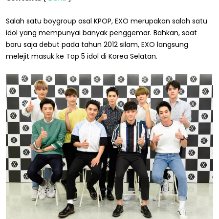
Salah satu boygroup asal KPOP, EXO merupakan salah satu
idol yang mempunyai banyak penggemar. Bahkan, saat
baru saja debut pada tahun 2012 silam, EXO langsung
melejit masuk ke Top 5 idol di Korea Selatan.