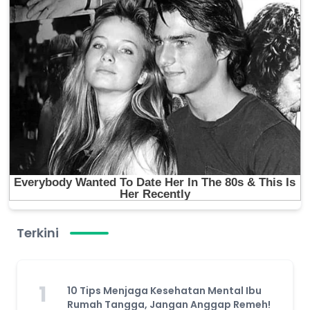
Terkini
1
10 Tips Menjaga Kesehatan Mental Ibu
Rumah Tangga, Jangan Anggap Remeh!