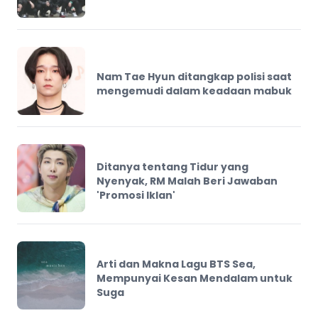
Nam Tae Hyun ditangkap polisi saat
mengemudi dalam keadaan mabuk
Ditanya tentang Tidur yang
Nyenyak, RM Malah Beri Jawaban
'Promosi Iklan'
Arti dan Makna Lagu BTS Sea,
Mempunyai Kesan Mendalam untuk
Suga