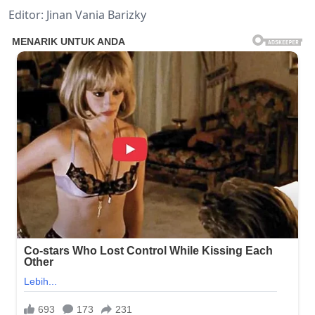
Editor: Jinan Vania Barizky