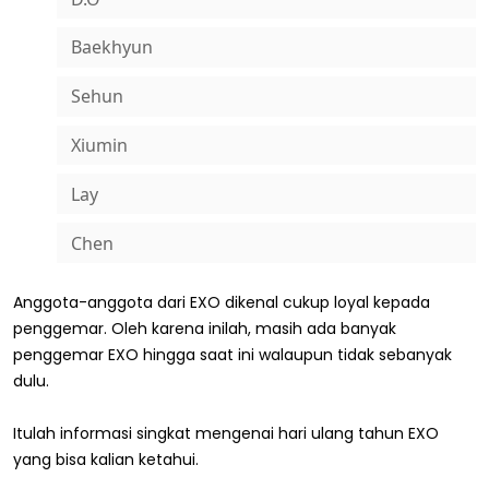
Baekhyun
Sehun
Xiumin
Lay
Chen
Anggota-anggota dari EXO dikenal cukup loyal kepada
penggemar. Oleh karena inilah, masih ada banyak
penggemar EXO hingga saat ini walaupun tidak sebanyak
dulu.
Itulah informasi singkat mengenai hari ulang tahun EXO
yang bisa kalian ketahui.