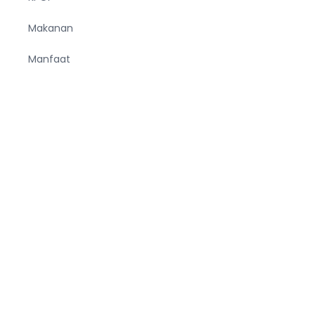
Makanan
Manfaat
Minuman
Musik
Negara
Olahraga
Pendidikan
Pria
Sejarah
Tekno