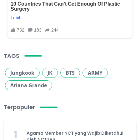
TAGS
Jungkook
JK
BTS
ARMY
Ariana Grande
Terpopuler
1
Agama Member NCT yang Wajib Diketahui
oleh NCTZen