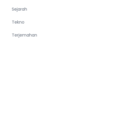
Sejarah
Tekno
Terjemahan
Tumbuhan
Ucapan
Unik
Viral
Wanita
Wisata
Zodiak