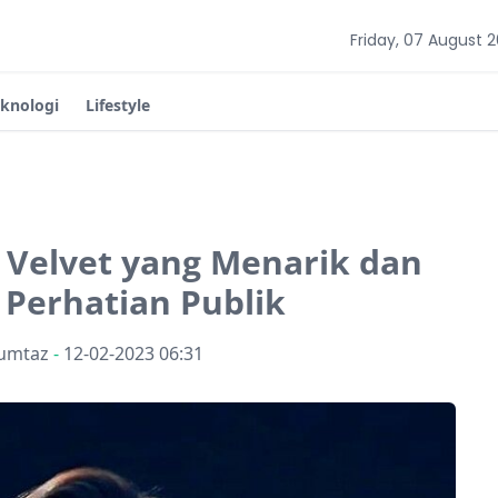
Friday, 07 August 
eknologi
Lifestyle
d Velvet yang Menarik dan
 Perhatian Publik
Mumtaz
-
12-02-2023 06:31