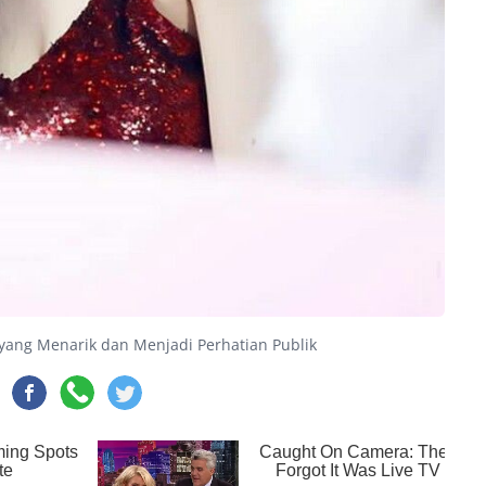
t yang Menarik dan Menjadi Perhatian Publik