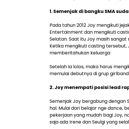
1. Semenjak di bangku SMA sud
Pada tahun 2012 Joy mengikuti jeja
Entertainment dan mengikuti castin
Selatan. Saat itu Joy masih sanga
Ketika mengikuti casting tersebut
memberitahukan keluarga
Setelah Ia lolos, maka harus mengi
memulai debutnya di grup girlband
2. Joy menempati posisi lead ra
Semenjak Joy bergabung dengan SM
hal. Mulai dari belajar nge dance, 
pekerjaan yang mudah bagi Joy, n
saja ada Irene dan Seulgi yang sel