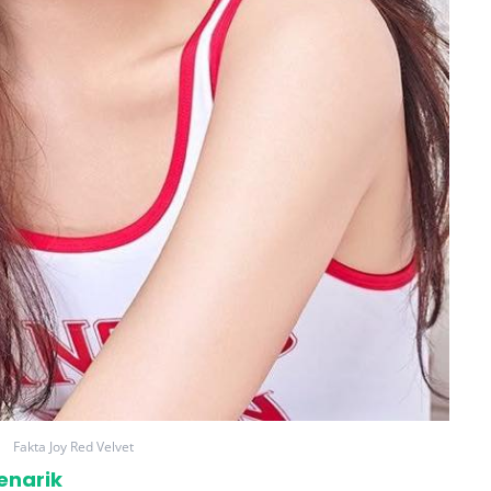
Fakta Joy Red Velvet
enarik