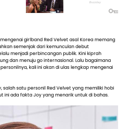
 mengenai girlband Red Velvet asal Korea memang
Bahkan semenjak dari kemunculan debut
elalu menjadi perbincangan publik. Kini kiprah
ung dan menuju go internasional. Lalu bagaimana
rsonilnya, kali ini akan di ulas lengkap mengenai
 salah satu personil Red Velvet yang memiliki hobi
kut ini ada fakta Joy yang menarik untuk di bahas.