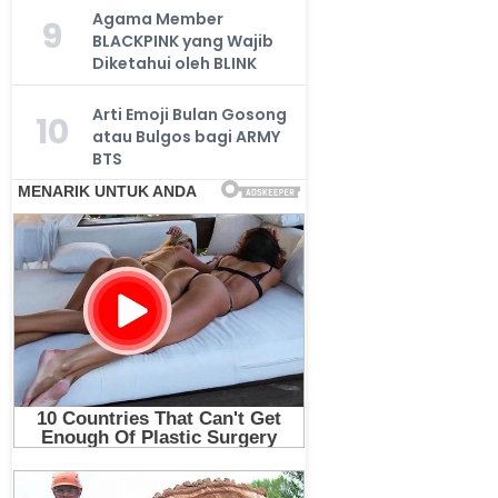
Agama Member
9
BLACKPINK yang Wajib
Diketahui oleh BLINK
Arti Emoji Bulan Gosong
10
atau Bulgos bagi ARMY
BTS