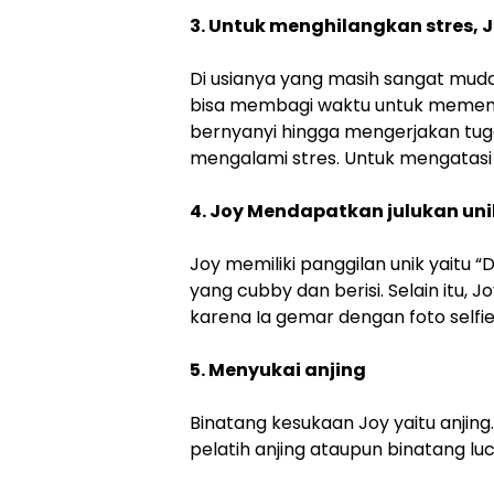
3
. Untuk menghilangkan stres, 
Di usianya yang masih sangat muda
bisa membagi waktu untuk memenuh
bernyanyi hingga mengerjakan tug
mengalami stres. Untuk mengatasi h
4. Joy Mendapatkan julukan uni
Joy memiliki panggilan unik yaitu 
yang cubby dan berisi. Selain itu, 
karena Ia gemar dengan foto selfie 
5. Menyukai anjing
Binatang kesukaan Joy yaitu anjing
pelatih anjing ataupun binatang luc