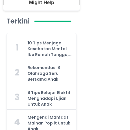
Terkini
10 Tips Menjaga
1
Kesehatan Mental
Ibu Rumah Tangga,
Jangan Anggap
Remeh!
Rekomendasi 8
2
Olahraga Seru
Bersama Anak
8 Tips Belajar Efektif
3
Menghadapi Ujian
Untuk Anak
Mengenal Manfaat
4
Mainan Pop it Untuk
Anak