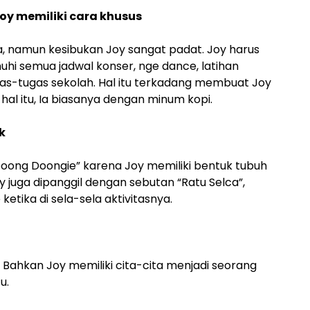
Joy memiliki cara khusus
, namun kesibukan Joy sangat padat. Joy harus
i semua jadwal konser, nge dance, latihan
as-tugas sekolah. Hal itu terkadang membuat Joy
al itu, Ia biasanya dengan minum kopi.
k
“Doong Doongie” karena Joy memiliki bentuk tubuh
Joy juga dipanggil dengan sebutan “Ratu Selca”,
ketika di sela-sela aktivitasnya.
. Bahkan Joy memiliki cita-cita menjadi seorang
u.