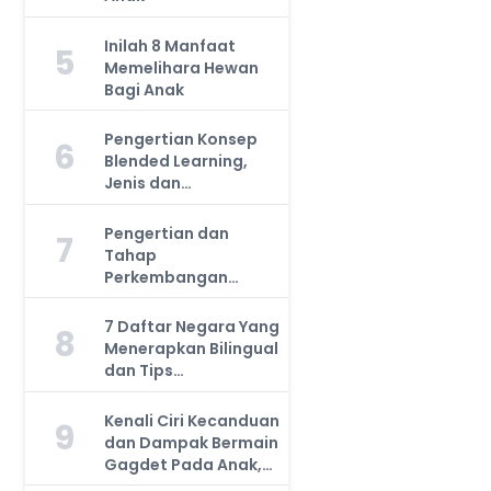
Inilah 8 Manfaat
5
Memelihara Hewan
Bagi Anak
Pengertian Konsep
6
Blended Learning,
Jenis dan
Manfaatnya, Anda
Harus Tahu!
Pengertian dan
7
Tahap
Perkembangan
Kemampuan Kognitif
Anak, Bunda Wajib
7 Daftar Negara Yang
8
Tahu!
Menerapkan Bilingual
dan Tips
Mengajarkan Pada
Anak
Kenali Ciri Kecanduan
9
dan Dampak Bermain
Gagdet Pada Anak,
Orang Tua Wajib