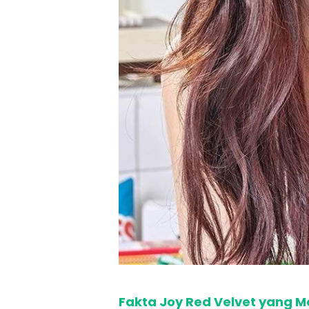
Fakta
Joy Red Velvet
yang M