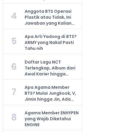
Anggota BTS Operasi
4
Plastik atau Tidak, Ini
Jawaban yang Kalian
Cari
Apa Arti Yadong di BTS?
5
ARMY yang Nakal Pasti
Tahu nih
Daftar Lagu NCT
6
Terlengkap, Album dari
Awal Karier hingga
Sekarang
Apa Agama Member
7
BTS? Mulai Jungkook, V,
Jimin hingga Jin, Ada
yang Atheis
Agama Member ENHYPEN
8
yang Wajib Diketahui
ENGINE