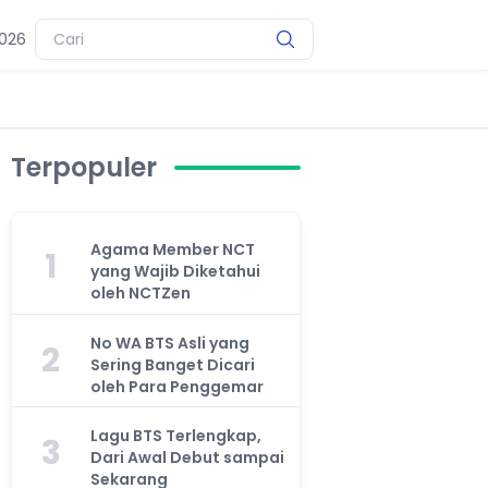
2026
Terpopuler
Agama Member NCT
1
yang Wajib Diketahui
oleh NCTZen
No WA BTS Asli yang
2
Sering Banget Dicari
oleh Para Penggemar
Lagu BTS Terlengkap,
3
Dari Awal Debut sampai
Sekarang