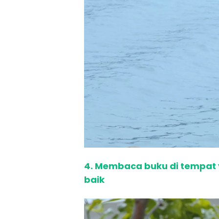
4. Membaca buku di tempat 
baik