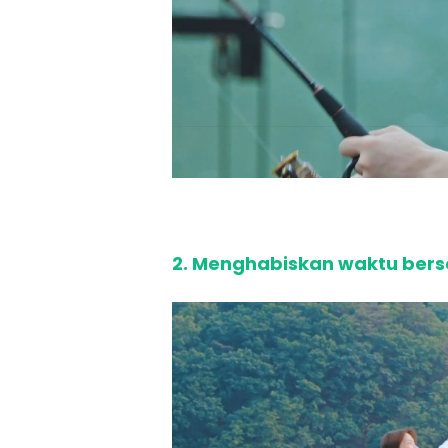
2. Menghabiskan waktu ber