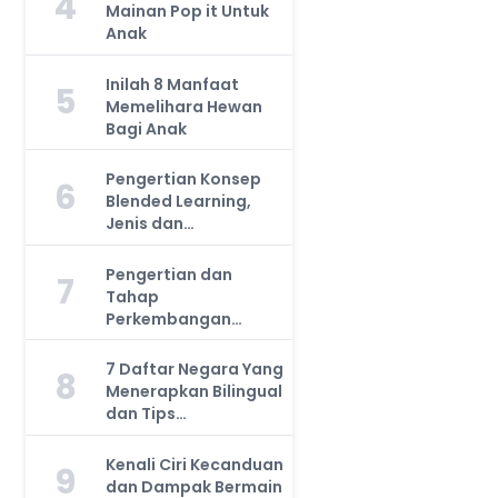
4
Mainan Pop it Untuk
Anak
Inilah 8 Manfaat
5
Memelihara Hewan
Bagi Anak
Pengertian Konsep
6
Blended Learning,
Jenis dan
Manfaatnya, Anda
Harus Tahu!
Pengertian dan
7
Tahap
Perkembangan
Kemampuan Kognitif
Anak, Bunda Wajib
7 Daftar Negara Yang
8
Tahu!
Menerapkan Bilingual
dan Tips
Mengajarkan Pada
Anak
Kenali Ciri Kecanduan
9
dan Dampak Bermain