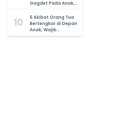
Gagdet Pada Anak,
Orang Tua Wajib
Tahu!
6 Akibat Orang Tua
10
Bertengkar di Depan
Anak, Wajib
Waspada!