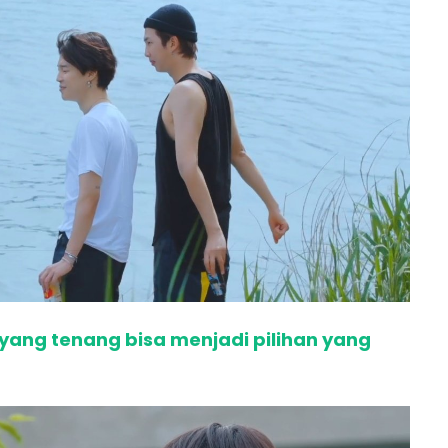
yang tenang bisa menjadi pilihan yang