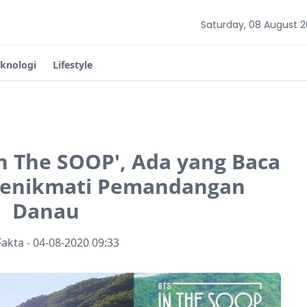
Saturday, 08 August 
eknologi
Lifestyle
In The SOOP', Ada yang Baca
Menikmati Pemandangan
Danau
Fakta
-
04-08-2020 09:33