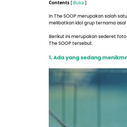
Contents
[
Buka
]
In The SOOP merupakan salah satu
melibatkan idol grup ternama asal
Berikut ini merupakan sederet fot
The SOOP tersebut.
1. Ada yang sedang menikm