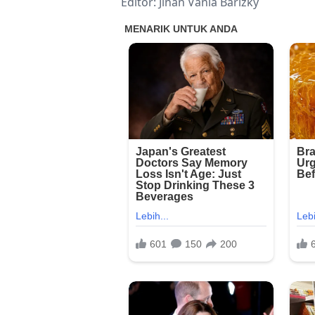
Editor: Jinan Vania Barizky