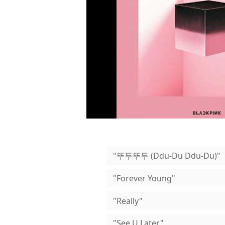
"뚜두뚜두 (Ddu-Du Ddu-Du)"
"Forever Young"
"Really"
"See U Later"