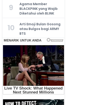
Agama Member
9
BLACKPINK yang Wajib
Diketahui oleh BLINK
Arti Emoji Bulan Gosong
10
atau Bulgos bagi ARMY
BTS