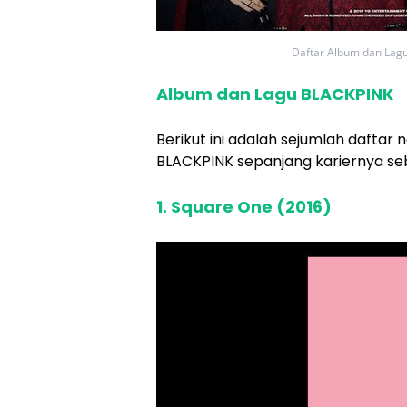
Daftar Album dan Lag
Album dan Lagu BLACKPINK
Berikut ini adalah sejumlah dafta
BLACKPINK sepanjang kariernya seba
1. Square One (2016)