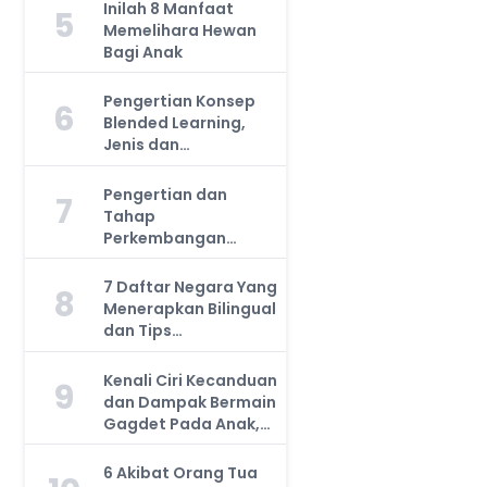
Inilah 8 Manfaat
5
Memelihara Hewan
Bagi Anak
Pengertian Konsep
6
Blended Learning,
Jenis dan
Manfaatnya, Anda
Harus Tahu!
Pengertian dan
7
Tahap
Perkembangan
Kemampuan Kognitif
Anak, Bunda Wajib
7 Daftar Negara Yang
8
Tahu!
Menerapkan Bilingual
dan Tips
Mengajarkan Pada
Anak
Kenali Ciri Kecanduan
9
dan Dampak Bermain
Gagdet Pada Anak,
Orang Tua Wajib
Tahu!
6 Akibat Orang Tua