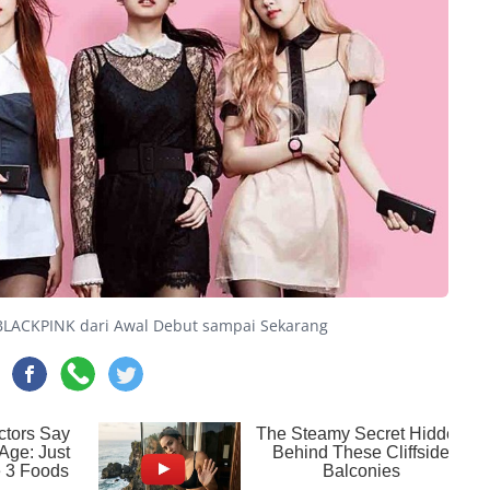
BLACKPINK dari Awal Debut sampai Sekarang