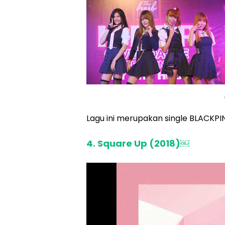
Lagu ini merupakan single BLACKPIN
4. Square Up (2018)￼