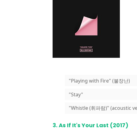
"Playing with Fire" (불장난)
"Stay"
"Whistle (휘파람)" (acoustic ve
3. As If It's Your Last (2017)