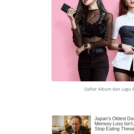
Daftar Album dan Lagu 