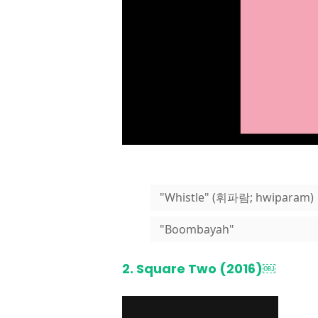
"Whistle" (휘파람; hwiparam)
"Boombayah"
2. Square Two (2016)￼