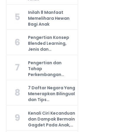
Inilah 8 Manfaat
5
Memelihara Hewan
Bagi Anak
Pengertian Konsep
6
Blended Learning,
Jenis dan
Manfaatnya, Anda
Harus Tahu!
Pengertian dan
7
Tahap
Perkembangan
Kemampuan Kognitif
Anak, Bunda Wajib
7 Daftar Negara Yang
8
Tahu!
Menerapkan Bilingual
dan Tips
Mengajarkan Pada
Anak
Kenali Ciri Kecanduan
9
dan Dampak Bermain
Gagdet Pada Anak,
Orang Tua Wajib