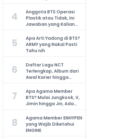
Anggota BTS Operasi
4
Plastik atau Tidak, Ini
Jawaban yang Kalian
Cari
Apa Arti Yadong di BTS?
5
ARMY yang Nakal Pasti
Tahu nih
Daftar Lagu NCT
6
Terlengkap, Album dari
Awal Karier hingga
Sekarang
Apa Agama Member
7
BTS? Mulai Jungkook, V,
Jimin hingga Jin, Ada
yang Atheis
Agama Member ENHYPEN
8
yang Wajib Diketahui
ENGINE