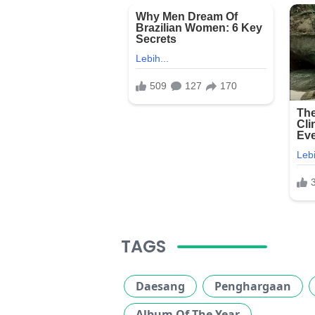
TAGS
Daesang
Penghargaan
Album Of The Year