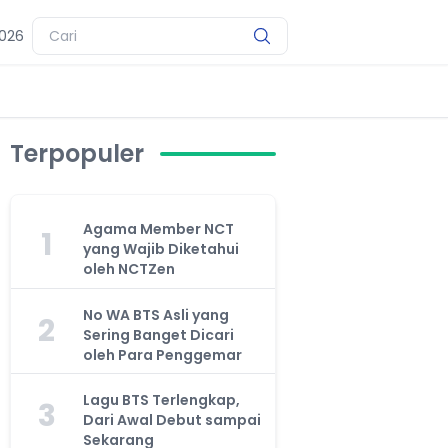
2026
Terpopuler
Agama Member NCT
1
yang Wajib Diketahui
oleh NCTZen
No WA BTS Asli yang
2
Sering Banget Dicari
oleh Para Penggemar
Lagu BTS Terlengkap,
3
Dari Awal Debut sampai
Sekarang