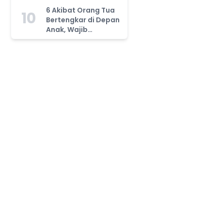
Tahu!
6 Akibat Orang Tua
10
Bertengkar di Depan
Anak, Wajib
Waspada!