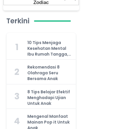
Terkini
10 Tips Menjaga
1
Kesehatan Mental
Ibu Rumah Tangga,
Jangan Anggap
Remeh!
Rekomendasi 8
2
Olahraga Seru
Bersama Anak
8 Tips Belajar Efektif
3
Menghadapi Ujian
Untuk Anak
Mengenal Manfaat
4
Mainan Pop it Untuk
Anak