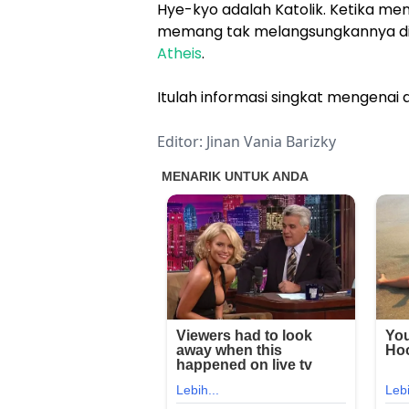
Hye-kyo adalah Katolik. Ketika m
memang tak melangsungkannya di
Atheis
.
Itulah informasi singkat mengenai
Editor: Jinan Vania Barizky