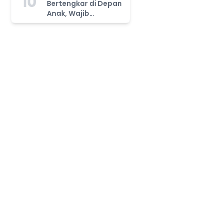
10
Bertengkar di Depan
Anak, Wajib
Waspada!