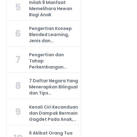
Inilah 8 Manfaat
5
Memelihara Hewan
Bagi Anak
Pengertian Konsep
6
Blended Learning,
Jenis dan
Manfaatnya, Anda
Harus Tahu!
Pengertian dan
7
Tahap
Perkembangan
Kemampuan Kognitif
Anak, Bunda Wajib
7 Daftar Negara Yang
8
Tahu!
Menerapkan Bilingual
dan Tips
Mengajarkan Pada
Anak
Kenali Ciri Kecanduan
9
dan Dampak Bermain
Gagdet Pada Anak,
Orang Tua Wajib
Tahu!
6 Akibat Orang Tua