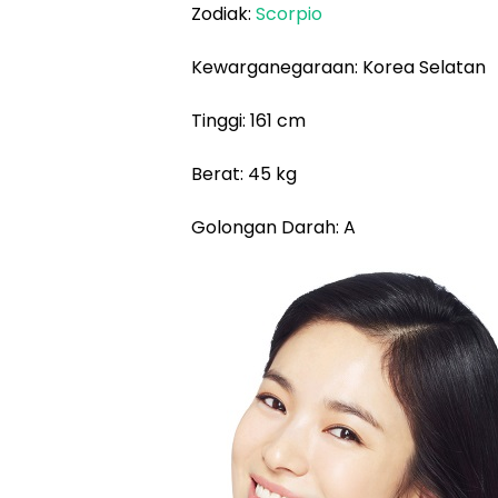
Zodiak:
Scorpio
Kewarganegaraan: Korea Selatan
Tinggi: 161 cm
Berat: 45 kg
Golongan Darah: A