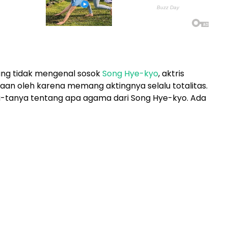
yang tidak mengenal sosok
Song Hye-kyo
, aktris
an oleh karena memang aktingnya selalu totalitas.
tanya tentang apa agama dari Song Hye-kyo. Ada