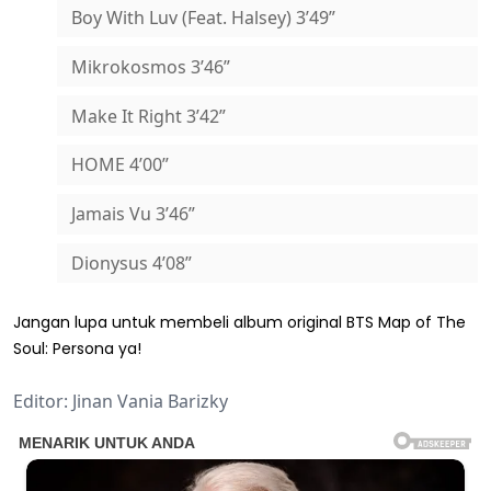
Boy With Luv (Feat. Halsey) 3’49”
Mikrokosmos 3’46”
Make It Right 3’42”
HOME 4’00”
Jamais Vu 3’46”
Dionysus 4’08”
Jangan lupa untuk membeli album original BTS Map of The
Soul: Persona ya!
Editor: Jinan Vania Barizky