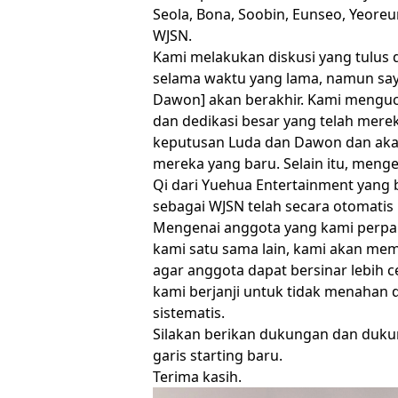
Seola, Bona, Soobin, Eunseo, Yeoreu
WJSN.
Kami melakukan diskusi yang tul
selama waktu yang lama, namun say
Dawon] akan berakhir. Kami menguca
dan dedikasi besar yang telah mer
keputusan Luda dan Dawon dan aka
mereka yang baru. Selain itu, meng
Qi dari Yuehua Entertainment yang
sebagai WJSN telah secara otomatis 
Mengenai anggota yang kami perpan
kami satu sama lain, kami akan me
agar anggota dapat bersinar lebih c
kami berjanji untuk tidak menahan
sistematis.
Silakan berikan dukungan dan duku
garis starting baru.
Terima kasih.