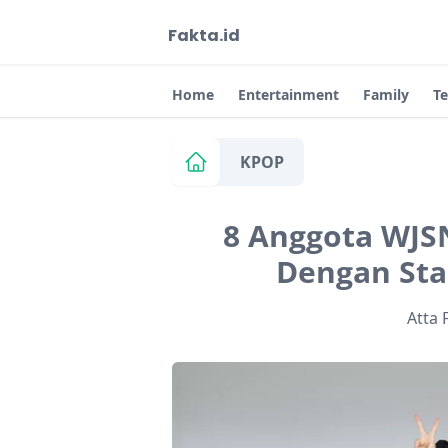
Fakta.id
Home
Entertainment
Family
T
KPOP
8 Anggota WJS
Dengan Sta
Atta 