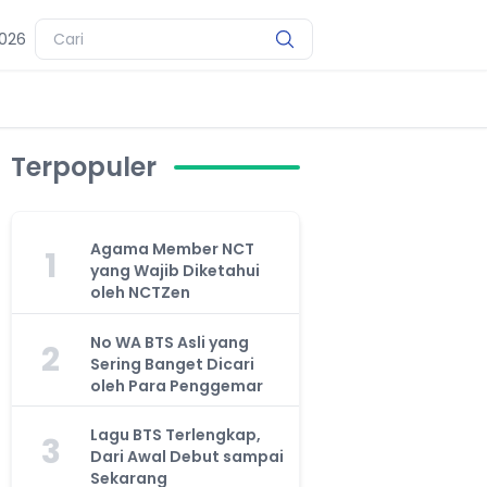
2026
Terpopuler
Agama Member NCT
1
yang Wajib Diketahui
oleh NCTZen
No WA BTS Asli yang
2
Sering Banget Dicari
oleh Para Penggemar
Lagu BTS Terlengkap,
3
Dari Awal Debut sampai
Sekarang