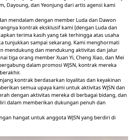
m, Dayoung, dan Yeonjung dari artis agensi kami
us dan mendalam dengan member Luda dan Dawon
angnya kontrak eksklusif kami [dengan Luda dan
pkan terima kasih yang tak terhingga atas usaha
eka tunjukkan sampai sekarang. Kami menghormati
n mendukung dan mendukung aktivitas dan jalur
enai tiga orang member Xuan Yi, Cheng Xiao, dan Mei
 bergabung dalam promosi WJSN, kontrak mereka
berakhir.
jang kontrak berdasarkan loyalitas dan keyakinan
mberikan semua upaya kami untuk aktivitas WJSN dan
erah dengan aktivitas mereka di berbagai bidang, dan
 diri dalam memberikan dukungan penuh dan
ngan hangat untuk anggota WJSN yang berdiri di