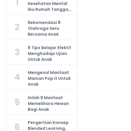
1
Kesehatan Mental
Ibu Rumah Tangga,
Jangan Anggap
Remeh!
Rekomendasi 8
2
Olahraga Seru
Bersama Anak
8 Tips Belajar Efektif
3
Menghadapi Ujian
Untuk Anak
Mengenal Manfaat
4
Mainan Pop it Untuk
Anak
Inilah 8 Manfaat
5
Memelihara Hewan
Bagi Anak
Pengertian Konsep
6
Blended Learning,