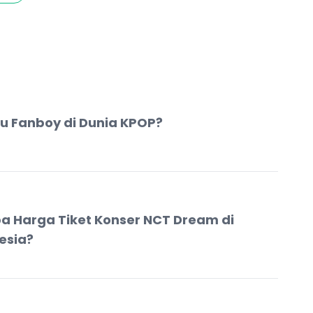
tu Fanboy di Dunia KPOP?
a Harga Tiket Konser NCT Dream di
esia?