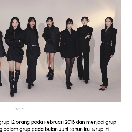
WJSN
rup 12 orang pada Februari 2016 dan menjadi grup
 dalam grup pada bulan Juni tahun itu. Grup ini