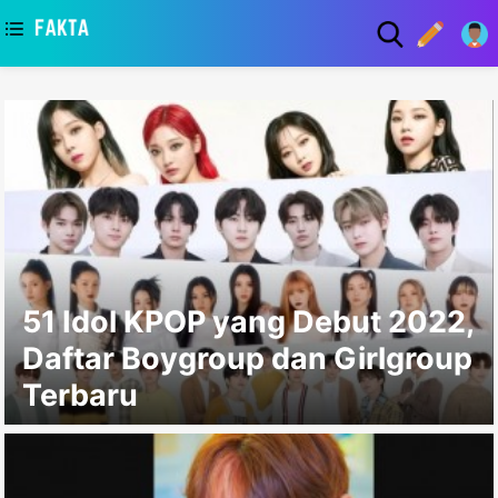
asaa
51 Idol KPOP yang Debut 2022,
Daftar Boygroup dan Girlgroup
Terbaru