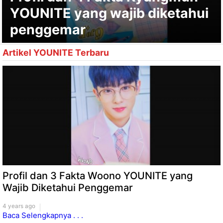
YOUNITE yang wajib diketahui
penggemar
Artikel YOUNITE Terbaru
Profil dan 3 Fakta Woono YOUNITE yang
Wajib Diketahui Penggemar
4 years ago
Baca Selengkapnya . . .