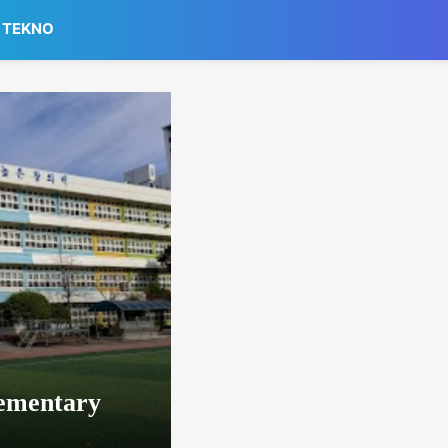
TEKNO
lementary