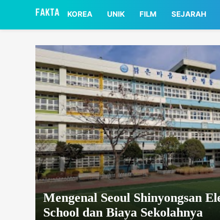
asaa
KOREA
UNIK
FILM
SEJARAH
Mengenal Seoul Shinyongsan E
School dan Biaya Sekolahnya