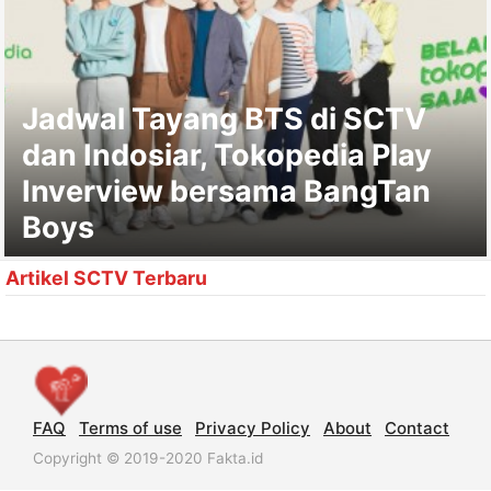
Jadwal Tayang BTS di SCTV
dan Indosiar, Tokopedia Play
Inverview bersama BangTan
Boys
Artikel SCTV Terbaru
FAQ
Terms of use
Privacy Policy
About
Contact
Copyright © 2019-2020 Fakta.id