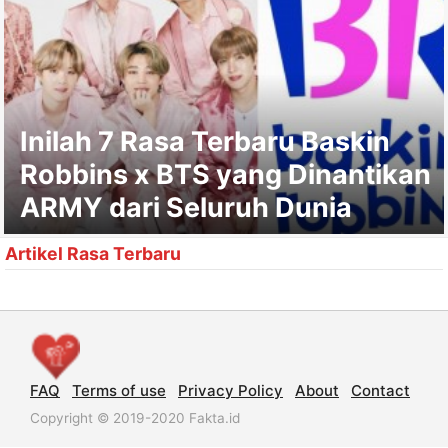
Inilah 7 Rasa Terbaru Baskin
Robbins x BTS yang Dinantikan
ARMY dari Seluruh Dunia
Artikel Rasa Terbaru
FAQ
Terms of use
Privacy Policy
About
Contact
Copyright © 2019-2020 Fakta.id