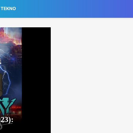
TEKNO
23):