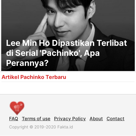
Lee Min Ho Dipastikan Terlibat
di Serial 'Pachinko', Apa
Perannya?
Artikel Pachinko Terbaru
FAQ
Terms of use
Privacy Policy
About
Contact
Copyright © 2019-2020 Fakta.id