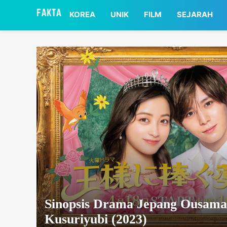
asaa
KOREA
UNIK
FILM
SEJARAH
Sinopsis Drama Jepang Ousama
Kusuriyubi (2023)