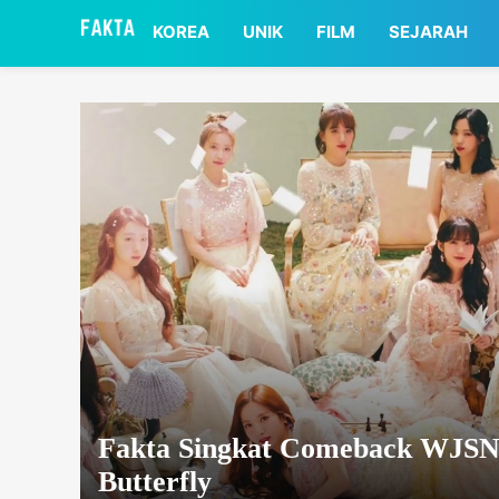
asaa
KOREA
UNIK
FILM
SEJARAH
Fakta Singkat Comeback WJSN
Butterfly