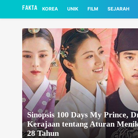
asaa
KOREA
UNIK
FILM
SEJARAH
Sinopsis 100 Days My Prince, 
Kerajaan tentang Aturan Meni
28 Tahun