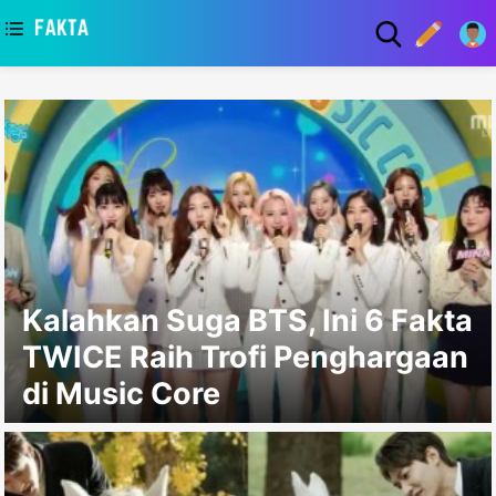
asaa
Kalahkan Suga BTS, Ini 6 Fakta
TWICE Raih Trofi Penghargaan
di Music Core