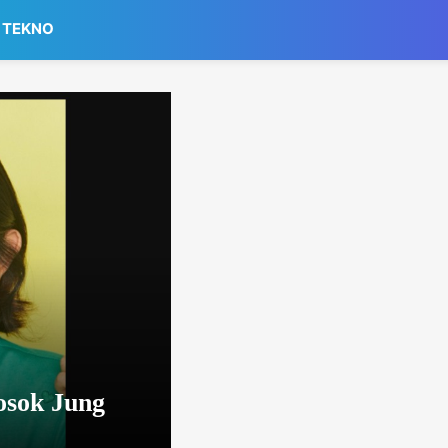
TEKNO
osok Jung