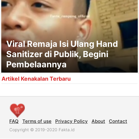
Viral Remaja Isi Ulang Hand
Sanitizer di Publik, Begini
Pembelaannya
Artikel Kenakalan Terbaru
FAQ
Terms of use
Privacy Policy
About
Contact
Copyright © 2019-2020 Fakta.id