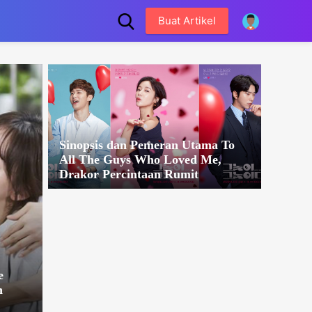
Buat Artikel
Sinopsis dan Pemeran Utama To
All The Guys Who Loved Me,
Drakor Percintaan Rumit
e
n