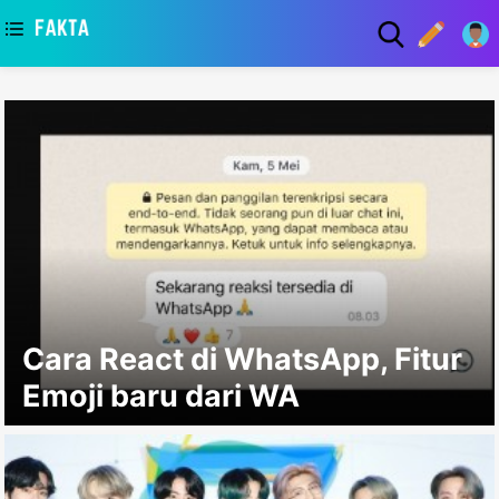
asaa
Cara React di WhatsApp, Fitur
Emoji baru dari WA