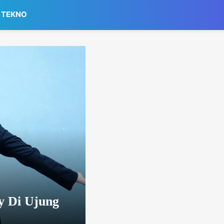
TEKNO
y Di Ujung