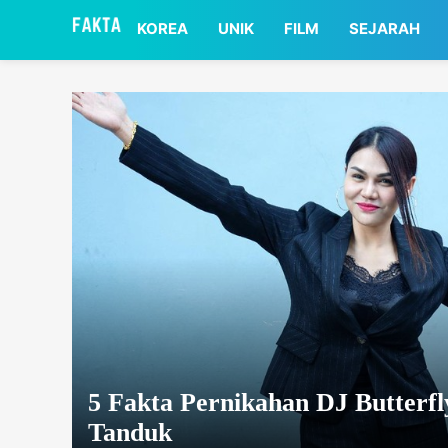
asaa
KOREA
UNIK
FILM
SEJARAH
5 Fakta Pernikahan DJ Butterfl
Tanduk