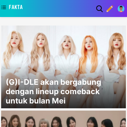
asaa
(G)I-DLE akan bergabung
dengan lineup comeback
untuk bulan Mei