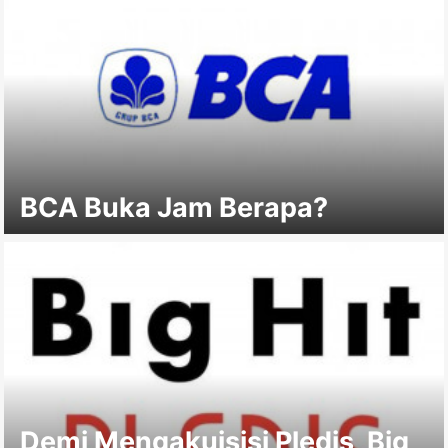
BCA Buka Jam Berapa?
Demi Mengakuisisi Pledis, Big