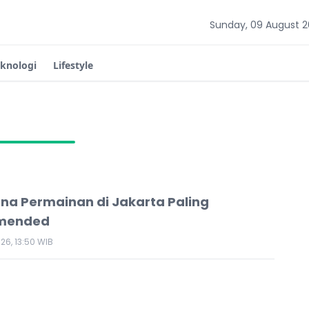
Sunday, 09 August 
eknologi
Lifestyle
a Permainan di Jakarta Paling
mended
026, 13:50 WIB