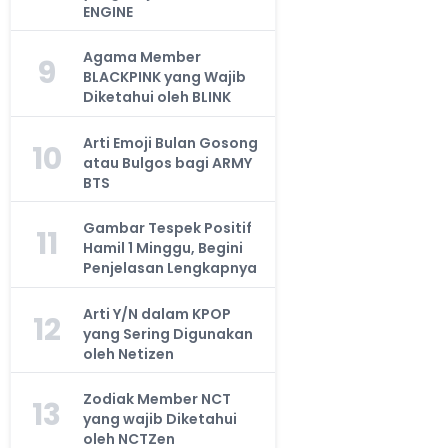
ENGINE
Agama Member
9
BLACKPINK yang Wajib
Diketahui oleh BLINK
Arti Emoji Bulan Gosong
10
atau Bulgos bagi ARMY
BTS
Gambar Tespek Positif
11
Hamil 1 Minggu, Begini
Penjelasan Lengkapnya
Arti Y/N dalam KPOP
12
yang Sering Digunakan
oleh Netizen
Zodiak Member NCT
13
yang wajib Diketahui
oleh NCTZen